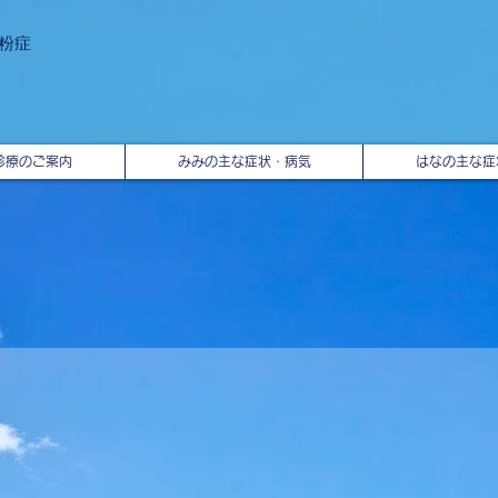
粉症
診療のご案内
みみの主な症状・病気
はなの主な症
​松岡耳鼻いんこう