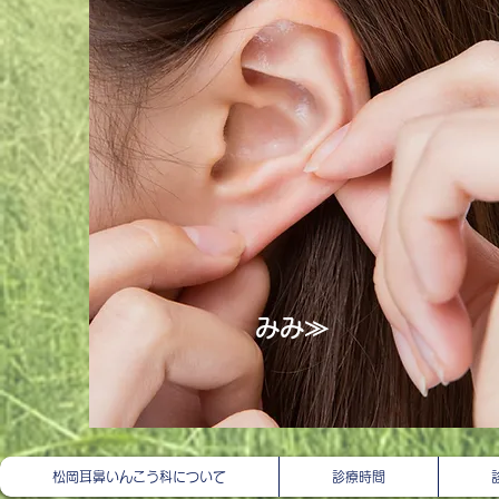
​みみ≫
松岡耳鼻いんこう科について
診療時間