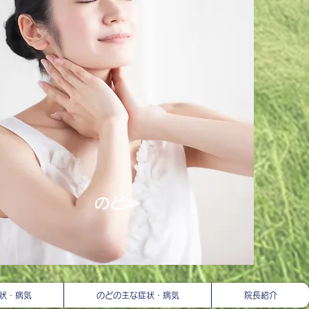
​のど≫
状・病気
のどの主な症状・病気
院長紹介