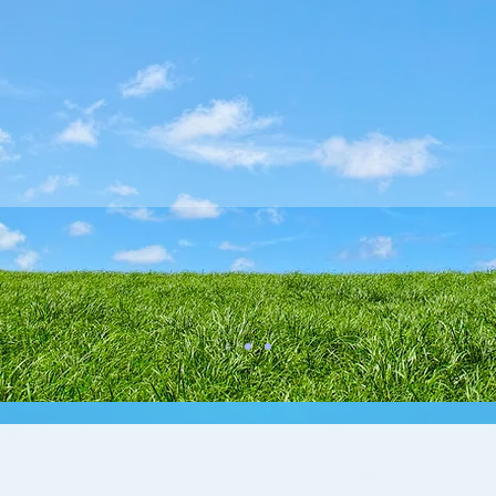
りやすい説明と患者様にあっ
初診・急患随時 各種保険取扱い
伏見区 市バス菱川バス停より スグ