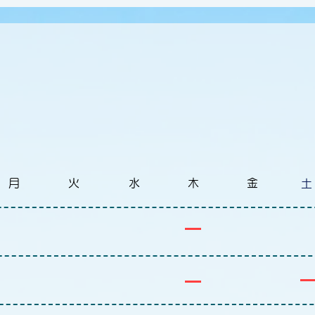
Consultation hours
診療時間
月
​火
水
木
​金
​土