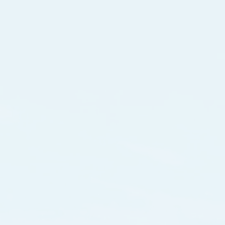
Abou
松岡耳鼻いん
、小さなお子様が多いです。
わかりやすくご説明し、理解をして安心していただ
ご本人は説明を聞いてもわからないでしょう。しかし、付き添いの
治療を受けることができます。