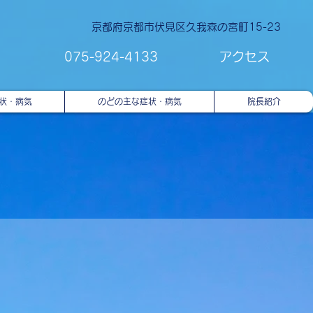
京都府京都市伏見区久我森の宮町15-23
​075-924-4133
​アクセス
状・病気
のどの主な症状・病気
院長紹介
科