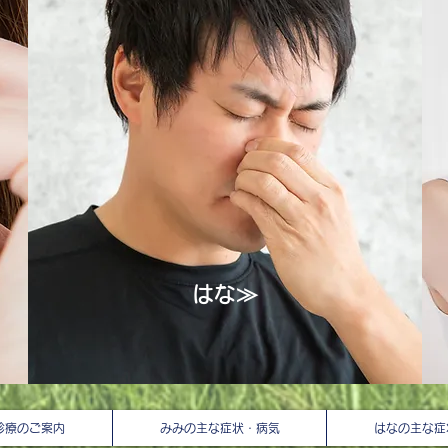
​はな≫
診療のご案内
みみの主な症状・病気
はなの主な症